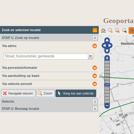
Geoportaa
Zoek en selecteer locatie
STAP 1: Zoek op locatie
Via adres
Via perceelsinformatie
Via aanduiding op kaart
Via selectie perceel
Navigatie wissen
Zoom
Voeg toe aan selectie
Selectie
STAP 2: Bevraag locatie